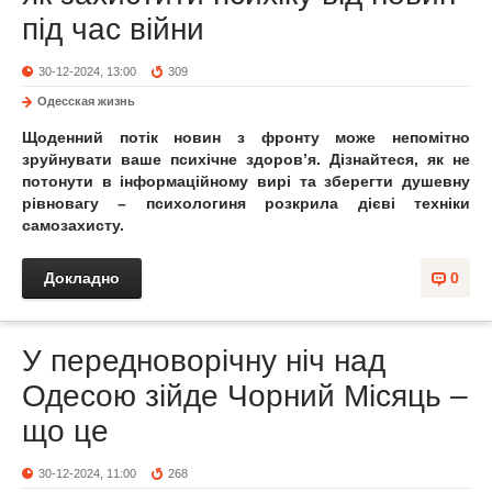
під час війни
30-12-2024, 13:00
309
Одесская жизнь
Щоденний потік новин з фронту може непомітно
зруйнувати ваше психічне здоров’я. Дізнайтеся, як не
потонути в інформаційному вирі та зберегти душевну
рівновагу – психологиня розкрила дієві техніки
самозахисту.
Докладно
0
У передноворічну ніч над
Одесою зійде Чорний Місяць –
що це
30-12-2024, 11:00
268