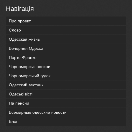
Навігація
Про проект
Слово
Одесская жизнь
Вечерняя Одесса
Порто-Франко
Чорноморські новини
Чорноморський гудок
Одесский вестник
Одеськi вiстi
На пенсии
Всемирные одесские новости
Блог