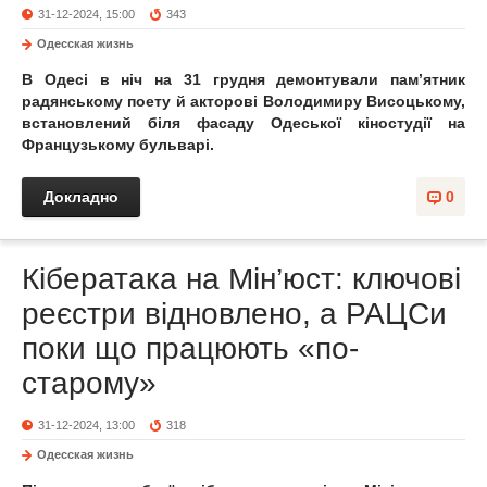
31-12-2024, 15:00
343
Одесская жизнь
В Одесі в ніч на 31 грудня демонтували пам’ятник
радянському поету й акторові Володимиру Висоцькому,
встановлений біля фасаду Одеської кіностудії на
Французькому бульварі.
Докладно
0
Кібератака на Мін’юст: ключові
реєстри відновлено, а РАЦСи
поки що працюють «по-
старому»
31-12-2024, 13:00
318
Одесская жизнь