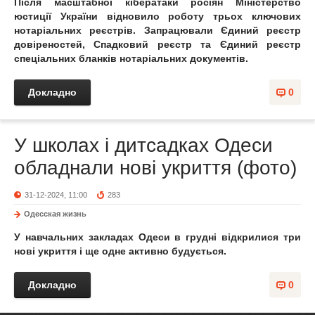
Після масштабної кібератаки росіян Міністерство
юстиції України відновило роботу трьох ключових
нотаріальних реєстрів. Запрацювали Єдиний реєстр
довіреностей, Спадковий реєстр та Єдиний реєстр
спеціальних бланків нотаріальних документів.
Докладно
0
У школах і дитсадках Одеси
обладнали нові укриття (фото)
31-12-2024, 11:00
283
Одесская жизнь
У навчальних закладах Одеси в грудні відкрилися три
нові укриття і ще одне активно будується.
Докладно
0