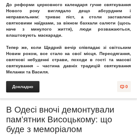
До реформи церковного календаря гучне святкування
Нового року виглядало дещо абсурдним і
неправильним: триває піст, а столи заставлені
святковими наїдками, за вікном бахкали салюти (щось
наче з минулого життя), люди розважаються,
влаштовують маскаради.
Тепер же, коли Щедрий вечір співпадає зі світським
Новим роком, все стало на свої місця. Переодягання,
святкові небуденні страви, походи в гості та масові
святкування – частина давніх традицій святкування
Меланки та Василя.
Докладно
0
В Одесі вночі демонтували
пам’ятник Висоцькому: що
буде з меморіалом