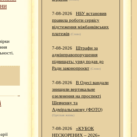
они
7-08-2026
НБУ встановив
правила роботи сервісу
відстеження міжбанківських
платежів
(Слово)
вірки
ення
7-08-2026
Штрафи за
ьності.
адмінправопорушення
підвищать: уряд подав до
Ради законопроєкт
(Слово)
7-08-2026
В Одесі вандали
знищили вертикальне
озеленення на проспекті
і
Шевченку та
Адміральському (ФОТО)
(Одесская жизнь)
7-08-2026
«КУБОК
арії
НЕСКОРЕНИХ – 2026»