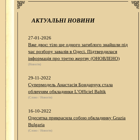
АКТУАЛЬНІ НОВИНИ
27-01-2026
Вже двоє: тіло ще одного загиблого знайшли під
час розбору завалів в Одесі. Підтвердилася
інформація про третю жертву (ОНОВЛЕНО)
(Новости)
29-11-2022
Супермодель Анастасія Бондарчук стала
обличчям обкладинки L’Officiel Baltik
(Слово / Новости)
16-10-2022
Одеситка прикрасила собою обкладинку Grazia
Bulgaria
(Слово / Новости)