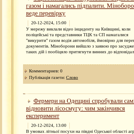
газом і намагались підпалити. Мінобор
веде перевірку
20-12-2024, 15:00
У мережу виклали відео інциденту на Київщині, коли
поліцейські та представники ТЦК та СП намагалися
"викурити" газом водія автомобіля, ймовірно для пере
документів. Міноборони вийшло з заявою про засудж
таких дій і пообіцяло притягнути винних до відповідал
Комментариев: 0
Публікація газети:
Слово
Фермери на Одещині спробували сам
відновити лісосмугу: чим закінчився
експеримент
20-12-2024, 13:00
В умовах літньої посухи на півдні Одеської області агр