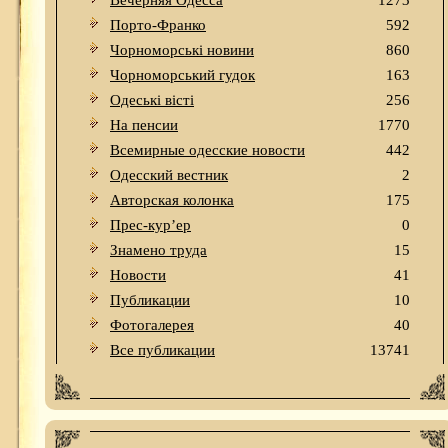
Вечерняя Одесса
1273
Порто-Франко
592
Чорноморські новини
860
Чорноморський гудок
163
Одеськi вiстi
256
На пенсии
1770
Всемирные одесские новости
442
Одесский вестник
2
Авторская колонка
175
Прес-кур’ер
0
Знамено труда
15
Новости
41
Публикации
10
Фотогалерея
40
Все публикации
13741