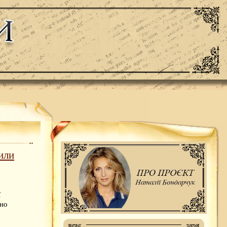
или
ї
ено