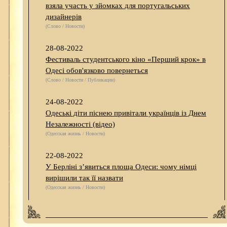
взяла участь у зйомках для португальських
дизайнерів
(Слово / Новости)
28-08-2022
Фестиваль студентського кіно «Перший крок» в
Одесі обов'язково повернеться
(Слово / Новости / Публикации)
24-08-2022
Одеські діти піснею привітали українців із Днем
Незалежності (відео)
(Одесская жизнь / Новости)
22-08-2022
У Берліні з’явиться площа Одеси: чому німці
вирішили так її назвати
(Одесская жизнь / Новости)