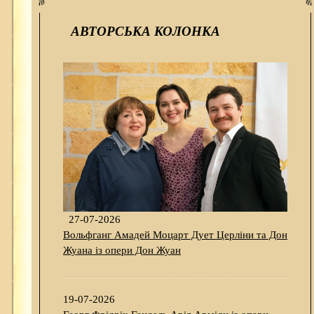
АВТОРСЬКА КОЛОНКА
27-07-2026
Вольфганг Амадей Моцарт Дует Церліни та Дон
Жуана із опери Дон Жуан
19-07-2026