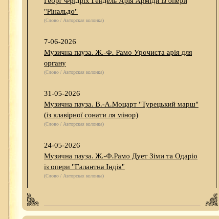
Георг Фрідріх Гендель Арія Арміди із опери
"Рінальдо"
(Слово / Авторская колонка)
7-06-2026
Музична пауза. Ж.-Ф. Рамо Урочиста арія для
органу
(Слово / Авторская колонка)
31-05-2026
Музична пауза. В.-А.Моцарт "Турецький марш"
(із клавірної сонати ля мінор)
(Слово / Авторская колонка)
24-05-2026
Музична пауза. Ж.-Ф.Рамо Дует Зіми та Одаріо
із опери "Галантна Індія"
(Слово / Авторская колонка)