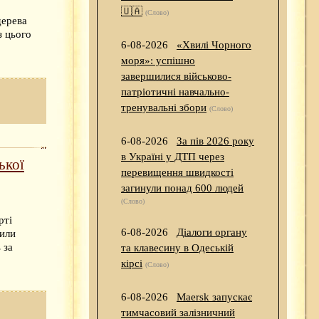
🇺🇦
(Слово)
дерева
з цього
6-08-2026
«Хвилі Чорного
моря»: успішно
завершилися військово-
патріотичні навчально-
тренувальні збори
(Слово)
6-08-2026
За пів 2026 року
в Україні у ДТП через
ької
перевищення швидкості
загинули понад 600 людей
(Слово)
рті
6-08-2026
Діалоги органу
чили
 за
та клавесину в Одеській
кірсі
(Слово)
6-08-2026
Maersk запускає
тимчасовий залізничний