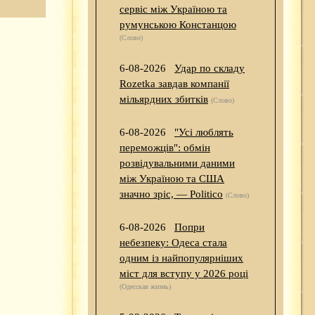
сервіс між Україною та
румунською Констанцою
(Слово)
6-08-2026
Удар по складу
Rozetka завдав компанії
мільярдних збитків
(Слово)
6-08-2026
"Усі люблять
переможців": обмін
розвідувальними даними
між Україною та США
значно зріс, — Politico
(Слово)
6-08-2026
Попри
небезпеку: Одеса стала
одним із найпопулярніших
міст для вступу у 2026 році
(Одесская жизнь)