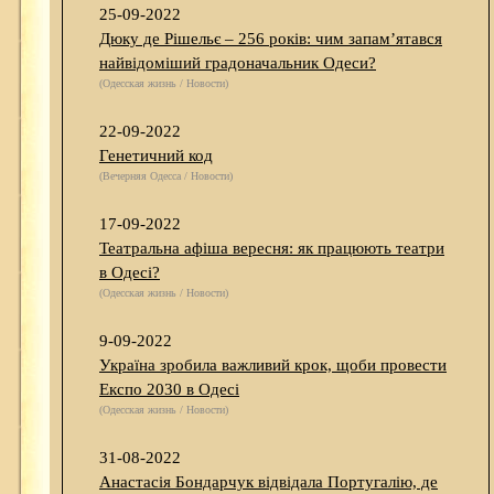
25-09-2022
Дюку де Рішельє – 256 років: чим запам’ятався
найвідоміший градоначальник Одеси?
(Одесская жизнь / Новости)
22-09-2022
Генетичний код
(Вечерняя Одесса / Новости)
17-09-2022
Театральна афіша вересня: як працюють театри
в Одесі?
(Одесская жизнь / Новости)
9-09-2022
Україна зробила важливий крок, щоби провести
Експо 2030 в Одесі
(Одесская жизнь / Новости)
31-08-2022
Анастасія Бондарчук відвідала Португалію, де