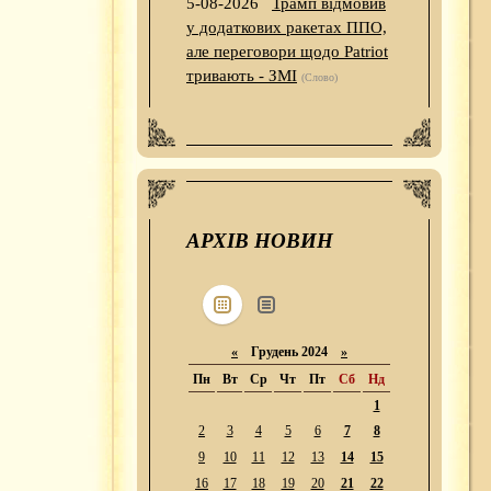
5-08-2026
Трамп відмовив
у додаткових ракетах ППО,
але переговори щодо Patriot
тривають - ЗМІ
(Слово)
АРХІВ НОВИН
«
Грудень 2024
»
Пн
Вт
Ср
Чт
Пт
Сб
Нд
1
2
3
4
5
6
7
8
9
10
11
12
13
14
15
16
17
18
19
20
21
22