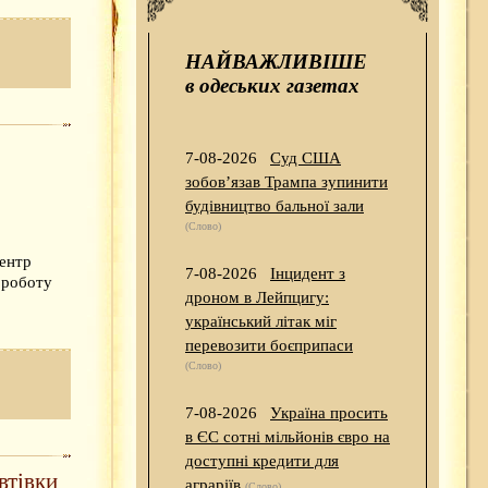
НАЙВАЖЛИВІШЕ
в одеських газетах
7-08-2026
Суд США
зобов’язав Трампа зупинити
будівництво бальної зали
(Слово)
ентр
7-08-2026
Інцидент з
 роботу
дроном в Лейпцигу:
український літак міг
перевозити боєприпаси
(Слово)
7-08-2026
Україна просить
в ЄС сотні мільйонів євро на
доступні кредити для
втівки
аграріїв
(Слово)