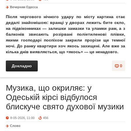
Вечерняя Одесса
Після чергового нічного удару по місту картина стає
дедалі знайомішою: вранці у дворах лежить битe скло,
на підвіконниках — залишки замазки та уламки рам, а з
балконів звисають розірвані поліетиленові плівки,
якими господарі поспіхом закрили прорізи ще темної
ночі. До ранку квартири хоч якось захищені. Але вже за
кілька днів виявляється, що «якось» — це ненадовго.
Докладно
0
Музика, що окриляє: у
Одеській кірсі відбулося
блискуче свято духової музики
8-05-2026, 11:00
456
Слово