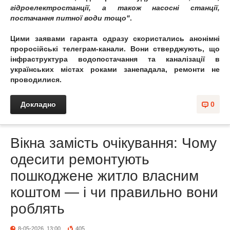
гідроелектростанції, а також насосні станції,
постачання питної води тощо"
.
Цими заявами гаранта одразу скористались анонімні
проросійські телеграм-канали. Вони стверджують, що
інфраструктура водопостачання та каналізації в
українських містах роками занепадала, ремонти не
проводилися.
Докладно
0
Вікна замість очікування: Чому
одесити ремонтують
пошкоджене житло власним
коштом — і чи правильно вони
роблять
8-05-2026, 13:00
405