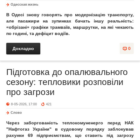
Одесская жизнь
В Одесі знову говорять про модернізацію транспорту,
але пасажири на зупинках бачать іншу реальність:
«обрізані» графіки трамваїв, маршрутки, на які чекають
по годині, та дефіцит водіїв.
Докладно
0
Підготовка до опалювального
сезону: тепловики розповіли
про загрози
8-05-2026, 17:00
421
Слово
Через заборгованість теплокомуненерго перед НАК
"Нафтогаз України" в судовому порядку заблокував
рахунки 69 підприємствам, що ставить під загрозу