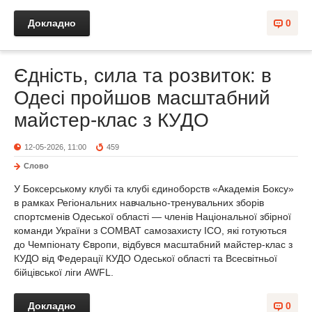
Докладно
0
Єдність, сила та розвиток: в
Одесі пройшов масштабний
майстер-клас з КУДО
12-05-2026, 11:00
459
Слово
У Боксерському клубі та клубі єдиноборств «Академія Боксу»
в рамках Регіональних навчально-тренувальних зборів
спортсменів Одеської області — членів Національної збірної
команди України з COMBAT самозахисту ICO, які готуються
до Чемпіонату Європи, відбувся масштабний майстер-клас з
КУДО від Федерації КУДО Одеської області та Всесвітньої
бійцівської ліги AWFL.
Докладно
0