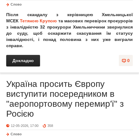
Слово
Після скандалу з керівницею Хмельницької
МСЕК
Тетяною Крупою
та масових перевірок прокурорів
з інвалідністю 32 прокурори Хмельниччини звернулися
до суду, щоб оскаржити скасування їм статусу
інвалідності, і понад половина з них уже виграли
справи.
Докладно
0
Україна просить Європу
виступити посередником в
"аеропортовому перемир'ї" з
Росією
12-05-2026, 17:00
358
Слово