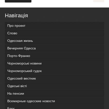
Навігація
Про проект
Слово
Одесская жизнь
Вечерняя Одесса
Порто-Франко
Чорноморські новини
Чорноморський гудок
Одесский вестник
Одеськi вiстi
На пенсии
Всемирные одесские новости
Блог