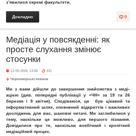
з’явилися окремі факультети.
Докладно
0
Медіація у повсякденні: як
просте слухання змінює
стосунки
12-05-2026, 13:00
431
Чорноморські новини
Ми з вами дійшли до завершення знайомства з меді-
ацією (див. попередні публікації у «ЧН» за 19 та 26
березня і 9 квітня). Сподіваюся, це був цікавий та
інформативний шлях, сповнений відкриттів і важливих
досліджень для вас, шановні читачі. Ми заглибилися у
тему, наскільки це можливо, для першого пізнання.
Довідалися про те, наскільки всебічний і кропіткий
медіаційний процес.