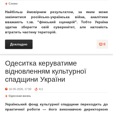
Слово
Найбільш ймовірним результатом, за яким може
закінчитися російсько-українська війна, аналітики
вважають т.зв. "фінський сценарій". Тобто Україна
здатна зберегти свій суверенітет, але натомість
втратить частину територій.
Докладно
0
Одеситка керуватиме
відновленням культурної
спадщини України
16-05-2026, 17:00
411
Одесская жизнь
Український фонд культурної спадщини переходить до
практичної роботи — його виконавчою директоркою