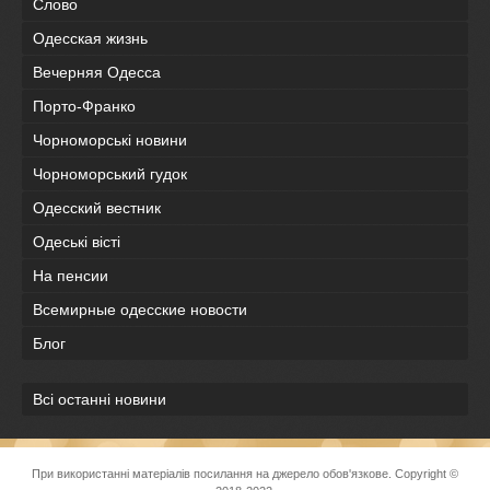
Слово
Одесская жизнь
Вечерняя Одесса
Порто-Франко
Чорноморські новини
Чорноморський гудок
Одесский вестник
Одеськi вiстi
На пенсии
Всемирные одесские новости
Блог
Всі останні новини
При використанні матеріалів посилання на джерело обов'язкове. Copyright ©