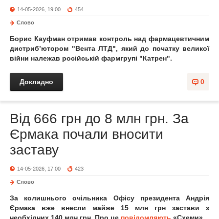
14-05-2026, 19:00
454
Слово
Борис Кауфман отримав контроль над фармацевтичним
дистрибʼютором "Вента ЛТД", який до початку великої
війни належав російській фармгрупі "Катрен".
Докладно
0
Від 666 грн до 8 млн грн. За
Єрмака почали вносити
заставу
14-05-2026, 17:00
423
Слово
За колишнього очільника Офісу президента Андрія
Єрмака вже внесли майже 15 млн грн застави з
необхідних 140 млн грн. Про це
повідомляють
«Схеми».