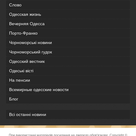
Слово
Одесская жизнь
Вечерняя Одесса
Порто-Франко
Чорноморські новини
Чорноморський гудок
Одесский вестник
Одеськi вiстi
На пенсии
Всемирные одесские новости
Блог
Всі останні новини
При використанні матеріалів посилання на джерело обов'язкове. Copyright ©