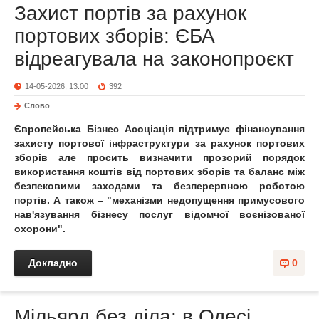
Захист портів за рахунок
портових зборів: ЄБА
відреагувала на законопроєкт
14-05-2026, 13:00
392
Слово
Європейська Бізнес Асоціація підтримує фінансування
захисту портової інфраструктури за рахунок портових
зборів але просить визначити прозорий порядок
використання коштів від портових зборів та баланс між
безпековими заходами та безперервною роботою
портів. А також – "механізми недопущення примусового
нав'язування бізнесу послуг відомчої воєнізованої
охорони".
Докладно
0
Мільярд без діла: в Одесі