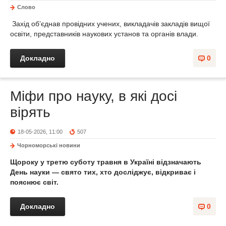
Слово
Захід об’єднав провідних учених, викладачів закладів вищої
освіти, представників наукових установ та органів влади.
Докладно
0
Міфи про науку, в які досі
вірять
18-05-2026, 11:00
507
Чорноморські новини
Щороку у третю суботу травня в Україні відзначають
День науки — свято тих, хто досліджує, відкриває і
пояснює світ.
Докладно
0