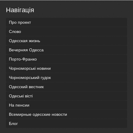
Навігація
Про проект
Слово
Одесская жизнь
Вечерняя Одесса
Порто-Франко
Чорноморські новини
Чорноморський гудок
Одесский вестник
Одеськi вiстi
На пенсии
Всемирные одесские новости
Блог