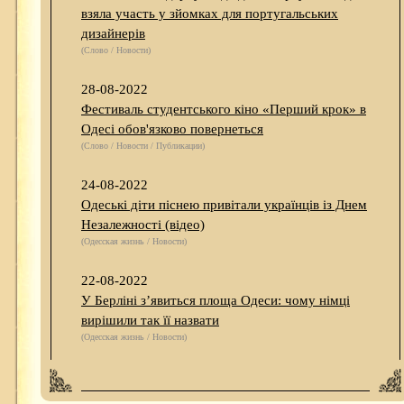
взяла участь у зйомках для португальських
дизайнерів
(Слово / Новости)
28-08-2022
Фестиваль студентського кіно «Перший крок» в
Одесі обов'язково повернеться
(Слово / Новости / Публикации)
24-08-2022
Одеські діти піснею привітали українців із Днем
Незалежності (відео)
(Одесская жизнь / Новости)
22-08-2022
У Берліні з’явиться площа Одеси: чому німці
вирішили так її назвати
(Одесская жизнь / Новости)