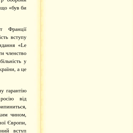
 що «був би
т Франції
сть вступу
идання «Le
ти членство
більність у
країни, а це
ну гарантію
росію від
ипиниться,
аким чином,
ної Європи,
ений вступ