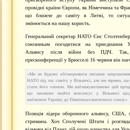
провідні країни Європи, як Німеччина та Фра
що ближче до саміту в Литві, то ситуа
змінюється на нашу користь.
Генеральний секретар НАТО Єнс Столтенбер
союзникам погодитися на приєднання У
Альянсу після війни без ПДЧ. Так
пресконференції у Брюсселі 16 червня він наг
«Ми не будемо обговорювати питання запрошення
НАТО під час саміту у Вільнюсі, але ми віримо, що
стати його членом. Ми наближуватимемо цей проце
що зможемо знайти консенсус у Вільнюсі щод
наблизити Україну до Північноатлантичного союзу».
Позиція лідера оборонного альянсу, США, 
стримана. Хоч Сполучені Штати і розгляд
відмови від Плану дій щодо членства для Укра