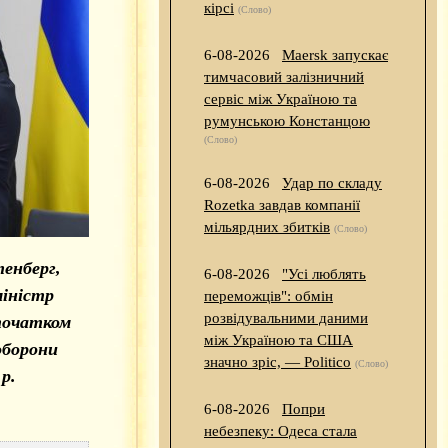
кірсі
(Слово)
6-08-2026
Maersk запускає
тимчасовий залізничний
сервіс між Україною та
румунською Констанцою
(Слово)
6-08-2026
Удар по складу
Rozetka завдав компанії
мільярдних збитків
(Слово)
енберг,
6-08-2026
"Усі люблять
іністр
переможців": обмін
розвідувальними даними
 початком
між Україною та США
оборони
значно зріс, — Politico
(Слово)
р.
6-08-2026
Попри
небезпеку: Одеса стала