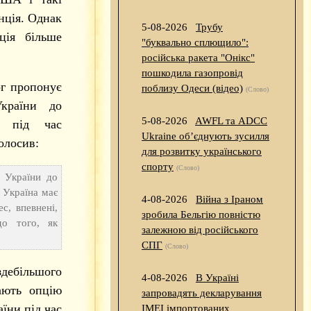
нція. Однак
5-08-2026
Трубу
ція більше
"буквально сплющило":
російська ракета "Онікс"
пошкодила газопровід
г пропонує
поблизу Одеси (відео)
(Слово)
країни до
5-08-2026
AWFL та ADCC
, під час
Ukraine об’єднують зусилля
олосив:
для розвитку українського
спорту
(Слово)
 України до
 Україна має
4-08-2026
Війна з Іраном
с, впевнені,
зробила Бельгію повністю
о того, як
залежною від російського
СПГ
(Слово)
здебільшого
4-08-2026
В Україні
ають опцію
запровадять декларування
їни під час
IMEI імпортованих