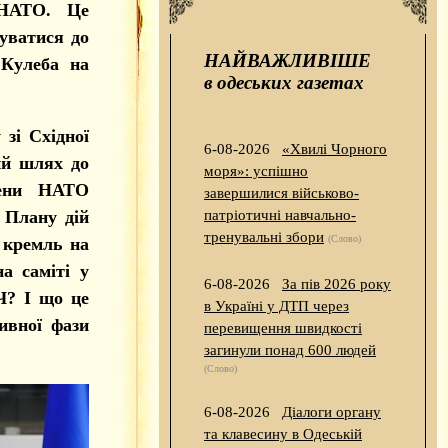
 НАТО. Це
вуватися до
НАЙВАЖЛИВІШЕ
Кулеба на
в одеських газетах
зі Східної
6-08-2026
«Хвилі Чорного
ий шлях до
моря»: успішно
лени НАТО
завершилися військово-
 Плану дій
патріотичні навчально-
тренувальні збори
(Слово)
 кремль на
а саміті у
6-08-2026
За пів 2026 року
Ч? І що це
в Україні у ДТП через
ивної фази
перевищення швидкості
загинули понад 600 людей
(Слово)
6-08-2026
Діалоги органу
та клавесину в Одеській