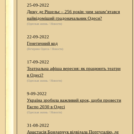
25-09-2022
Дюку де Рішельє – 256 років: чим запам’ятався
найвідоміший градоначальник Одеси?
(Одесская жизнь / Новости)
22-09-2022
Генетичний код
(Вечерняя Одесса / Новости)
17-09-2022
Театральна афіша вересня: як працюють театри
в Одесі?
(Одесская жизнь / Новости)
9-09-2022
Україна зробила важливий крок, щоби провести
Експо 2030 в Одесі
(Одесская жизнь / Новости)
31-08-2022
Анастасія Бондарчук відвідала Португалію, де