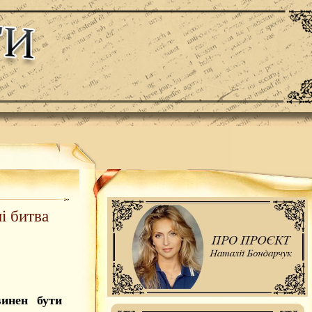
і битва
инен бути