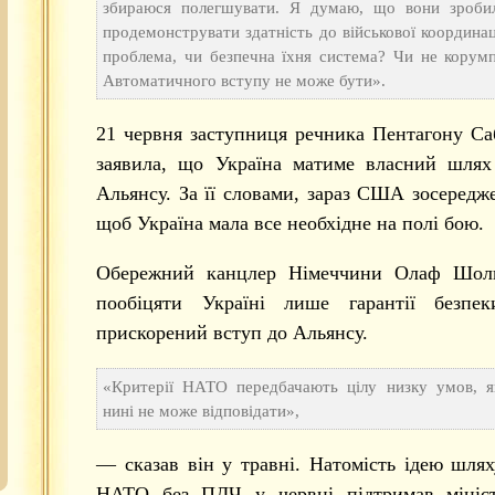
збираюся полегшувати. Я думаю, що вони зроби
продемонструвати здатність до військової координаці
проблема, чи безпечна їхня система? Чи не корум
Автоматичного вступу не може бути».
21 червня заступниця речника Пентагону Са
заявила, що Україна матиме власний шлях
Альянсу. За її словами, зараз США зосередже
щоб Україна мала все необхідне на полі бою.
Обережний канцлер Німеччини Олаф Шол
пообіцяти Україні лише гарантії безпе
прискорений вступ до Альянсу.
«Критерії НАТО передбачають цілу низку умов, я
нині не може відповідати»,
— сказав він у травні. Натомість ідею шля
НАТО без ПДЧ у червні підтримав мініс