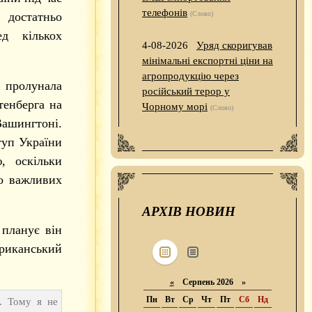
телефонів
достатньо
(Слово)
д кількох
4-08-2026
Уряд скоригував
мінімальні експортні ціни на
агропродукцію через
и пролунала
російський терор у
тенберга на
Чорному морі
(Слово)
ашингтоні.
туп України
, оскільки
о важливих
АРХІВ НОВИН
 планує він
ериканський
«
Серпень 2026 »
Пн
Вт
Ср
Чт
Пт
Сб
Нд
. Тому я не