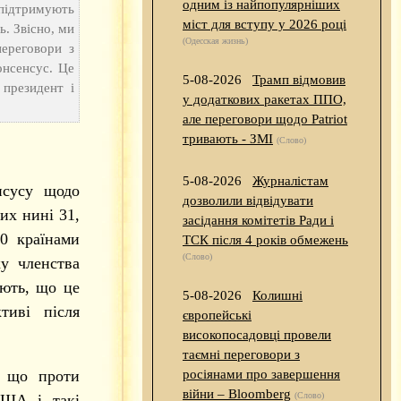
одним із найпопулярніших
підтримують
міст для вступу у 2026 році
ь. Звісно, ми
(Одесская жизнь)
ереговори з
нсенсус. Це
5-08-2026
Трамп відмовив
 президент і
у додаткових ракетах ППО,
але переговори щодо Patriot
тривають - ЗМІ
(Слово)
5-08-2026
Журналістам
нсусу щодо
дозволили відвідувати
их нині 31,
засідання комітетів Ради і
0 країнами
ТСК після 4 років обмежень
(Слово)
ку членства
ають, що це
5-08-2026
Колишні
тиві після
європейські
високопосадовці провели
таємні переговори з
, що проти
росіянами про завершення
війни – Bloomberg
(Слово)
США і такі