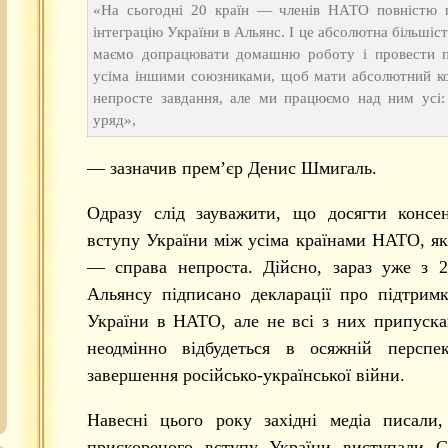
«На сьогодні 20 країн — членів НАТО повністю 
інтеграцію України в Альянс. І це абсолютна більшіст
маємо допрацювати домашню роботу і провести п
усіма іншими союзниками, щоб мати абсолютний ко
непросте завдання, але ми працюємо над ним усі:
уряд»,
— зазначив прем’єр Денис Шмигаль.
Одразу слід зауважити, що досягти консе
вступу України між усіма країнами НАТО, як
— справа непроста. Дійсно, зараз уже з 2
Альянсу підписано декларації про підтрим
України в НАТО, але не всі з них припуск
неодмінно відбудеться в осяжній перспек
завершення російсько-української війни.
Навесні цього року західні медіа писали
прискореного вступу України виступали 