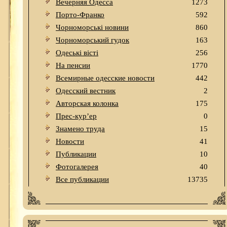
Вечерняя Одесса
1273
Порто-Франко
592
Чорноморські новини
860
Чорноморський гудок
163
Одеськi вiстi
256
На пенсии
1770
Всемирные одесские новости
442
Одесский вестник
2
Авторская колонка
175
Прес-кур’ер
0
Знамено труда
15
Новости
41
Публикации
10
Фотогалерея
40
Все публикации
13735