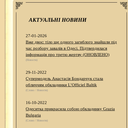
АКТУАЛЬНІ НОВИНИ
27-01-2026
Вже двоє: тіло ще одного загиблого знайшли під
час розбору завалів в Одесі. Підтвердилася
інформація про третю жертву (ОНОВЛЕНО)
(Новости)
29-11-2022
Супермодель Анастасія Бондарчук стала
обличчям обкладинки L’Officiel Baltik
(Слово / Новости)
16-10-2022
Одеситка прикрасила собою обкладинку Grazia
Bulgaria
(Слово / Новости)