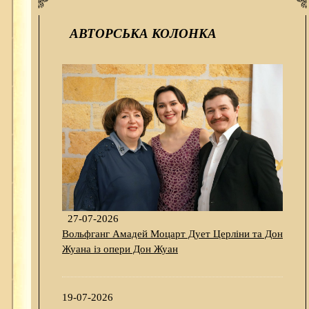
АВТОРСЬКА КОЛОНКА
27-07-2026
Вольфганг Амадей Моцарт Дует Церліни та Дон
Жуана із опери Дон Жуан
19-07-2026