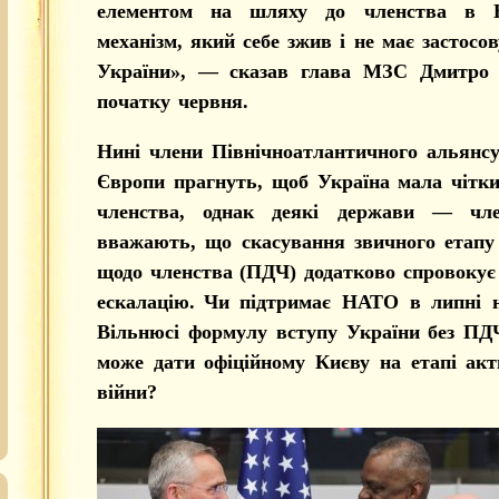
елементом на шляху до членства в
механізм, який себе зжив і не має застосо
України», — сказав глава МЗС Дмитро 
початку червня.
Нині члени Північноатлантичного альянсу 
Європи прагнуть, щоб Україна мала чітк
членства, однак деякі держави — ч
вважають, що скасування звичного етапу
щодо членства (ПДЧ) додатково спровокує
ескалацію.
Чи підтримає НАТО в липні н
Вільнюсі формулу вступу України без ПД
може дати офіційному Києву на етапі акт
війни?