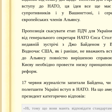
вступу до НАТО, ця ідея все ще має 
супротивників і у Вашингтоні, і сере
європейських членів Альянсу.
Пропозиція скасувати етап ПДЧ для Україн
від генерального секретаря НАТО Єнса Стол
недавній зустрічі з Джо Байденом у В
Водночас США, як і раніше, не вважають вс
до Альянсу повністю вирішеною справою
Києву необхідно провести низку принципов
реформ.
17 червня журналісти запитали Байдена, чи
полегшити Україні вступ в НАТО. На що ам
президент категорично відповів:
«Ні, тому що вони мають відповідати стандартам