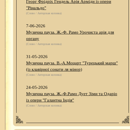
Георг Фрідріх Гендель Арія Арміди із опери
"Рінальдо"
(Слово / Авторская колонка)
7-06-2026
Музична пауза. Ж.-Ф. Рамо Урочиста арія для
органу
(Слово / Авторская колонка)
31-05-2026
Музична пауза. В.-А.Моцарт "Турецький марш"
(із клавірної сонати ля мінор)
(Слово / Авторская колонка)
24-05-2026
Музична пауза. Ж.-Ф.Рамо Дует Зіми та Одаріо
із опери "Галантна Індія"
(Слово / Авторская колонка)