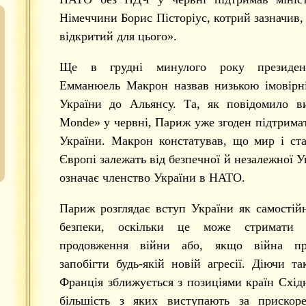
Німеччини Борис Пісторіус, котрий зазначив,
відкритий для цього».
Ще в грудні минулого року президен
Емманюель Макрон назвав низькою імовірні
України до Альянсу. Та, як повідомило в
Monde» у червні, Париж уже згоден підтрима
України. Макрон констатував, що мир і ста
Європі залежать від безпечної й незалежної У
означає членство України в НАТО.
Париж розглядає вступ України як самостій
безпеки, оскільки це може стримати 
продовження війни або, якщо війна пр
запобігти будь-якій новій агресії. Діючи т
Франція зближується з позиціями країн Схід
більшість з яких виступають за прискор