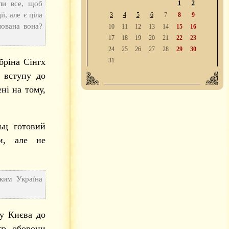
ли все, щоб
1
2
ї, але є ціла
3
4
5
6
7
8
9
пована вона?
10
11
12
13
14
15
16
17
18
19
20
21
22
23
24
25
26
27
28
29
30
бріна Сінгх
31
 вступу до
ні на тому,
ьц готовий
ки, але не
ким Україна
ху Києва до
тр оборони