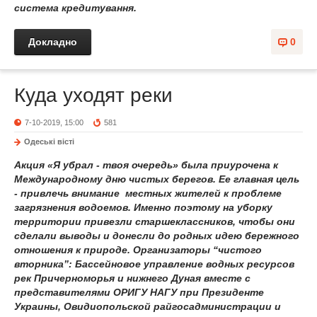
система кредитування.
Докладно
0
Куда уходят реки
7-10-2019, 15:00
581
Одеськi вiстi
Акция «Я убрал - твоя очередь» была приурочена к
Международному дню чистых берегов. Ее главная цель
- привлечь внимание местных жителей к проблеме
загрязнения водоемов. Именно поэтому на уборку
территории привезли старшеклассников, чтобы они
сделали выводы и донесли до родных идею бережного
отношения к природе. Организаторы “чистого
вторника”: Бассейновое управление водных ресурсов
рек Причерноморья и нижнего Дуная вместе с
представителями ОРИГУ НАГУ при Президенте
Украины, Овидиопольской райгосадминистрации и