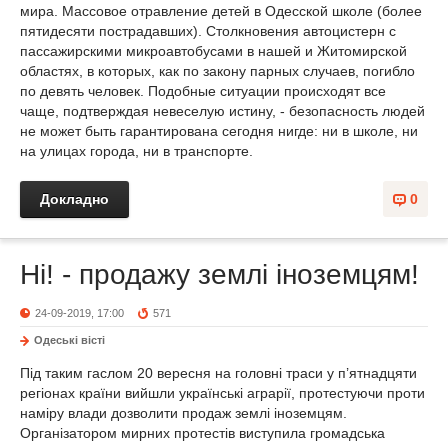
мира. Массовое отравление детей в Одесской школе (более
пятидесяти пострадавших). Столкновения автоцистерн с
пассажирскими микроавтобусами в нашей и Житомирской
областях, в которых, как по закону парных случаев, погибло
по девять человек. Подобные ситуации происходят все
чаще, подтверждая невеселую истину, - безопасность людей
не может быть гарантирована сегодня нигде: ни в школе, ни
на улицах города, ни в транспорте.
Докладно
0
Ні! - продажу землі іноземцям!
24-09-2019, 17:00
571
Одеськi вiстi
Під таким гаслом 20 вересня на головні траси у п’ятнадцяти
регіонах країни вийшли українські аграрії, протестуючи проти
наміру влади дозволити продаж землі іноземцям.
Організатором мирних протестів виступила громадська