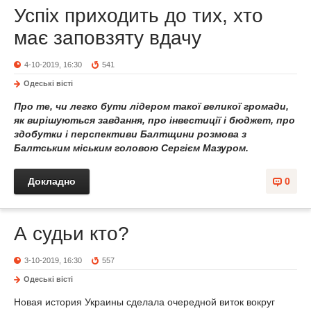
Успіх приходить до тих, хто
має заповзяту вдачу
4-10-2019, 16:30
541
Одеськi вiстi
Про те, чи легко бути лідером такої великої громади,
як вирішуються завдання, про інвестиції і бюджет, про
здобутки і перспективи Балтщини розмова з
Балтським міським головою Сергієм Мазуром.
Докладно
0
А судьи кто?
3-10-2019, 16:30
557
Одеськi вiстi
Новая история Украины сделала очередной виток вокруг