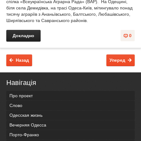
спілка «Всеукраїнська Аграрна Рада» (ВАР). На Одещині,
біля села Демидів­ка, на трасі Одеса-Київ, мітингувало понад
тисячу аграріїв з Ананьївського, Балтського, Любашів­ського,
Ширяївського та Савранського районів.
Докладно
0
Назад
Уперед
Навігація
Про проект
Слово
Одесская жизнь
Вечерняя Одесса
Порто-Франко