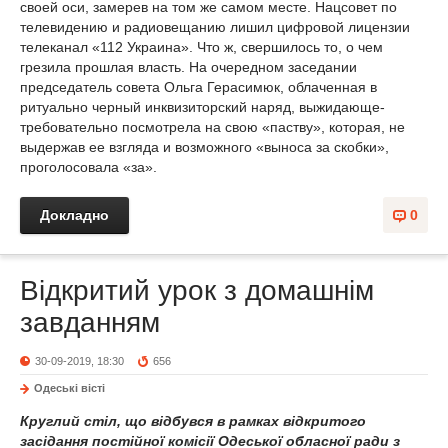
своей оси, замерев на том же самом месте. Нацсовет по
телевидению и радиовещанию лишил цифровой лицензии
телеканал «112 Украина». Что ж, свершилось то, о чем
грезила прошлая власть. На очередном заседании
председатель совета Ольга Герасимюк, облаченная в
ритуально черный инквизиторский наряд, выжидающе-
требовательно посмотрела на свою «паству», которая, не
выдержав ее взгляда и возможного «выноса за скобки»,
проголосовала «за».
Докладно
0
Відкритий урок з домашнім
завданням
30-09-2019, 18:30
656
Одеськi вiстi
Круглий стіл, що відбувся в рамках відкритого
засідання постійної комісії Одеської обласної ради з