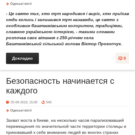
Одеськi вiстi
- Це свято тих, хто тут народився і виріс, хто приїхав
сюди колись і залишився тут назавжди, це свято з
особливим баштанківським колоритом, традиціями,
славною українською історією, - такими словами
розпочав своє вітання з 250-річчям села
Баштанківський сільський голова Віктор Прокопчук.
Докладно
0
Безопасность начинается с
каждого
25-09-2019, 15:00
540
Одеськi вiстi
Захват моста в Киеве, на несколько часов парализовавший
перемещения по значительной части территории столицы и
приковавший к себе внимание людей во многих странах