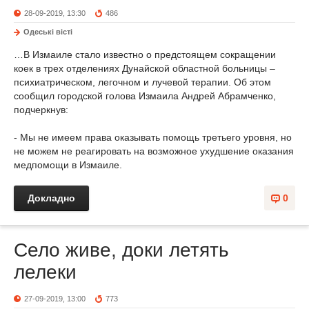
28-09-2019, 13:30
486
Одеськi вiстi
…В Измаиле стало известно о предстоящем сокращении
коек в трех отделениях Дунайской областной больницы –
психиатрическом, легочном и лучевой терапии. Об этом
сообщил городской голова Из­ма­ила Андрей Абрамченко,
подчеркнув:
- Мы не имеем права оказывать помощь третьего уровня, но
не можем не реагировать на возможное ухудшение оказания
медпомощи в Измаиле.
Докладно
0
Село живе, доки летять
лелеки
27-09-2019, 13:00
773