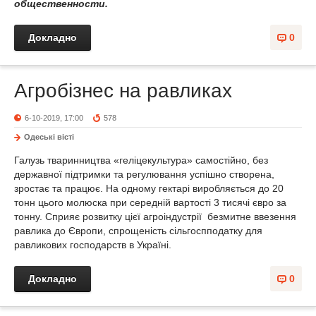
общественности.
Докладно
0
Агробізнес на равликах
6-10-2019, 17:00
578
Одеськi вiстi
Галузь тваринництва «геліцекультура» самостійно, без
державної підтримки та регулювання успішно створена,
зростає та працює. На одному гектарі виробляється до 20
тонн цього молюска при середній вартості 3 тисячі євро за
тонну. Сприяє розвитку цієї агроіндустрії безмитне ввезення
равлика до Європи, спрощеність сільгоспподатку для
равликових господарств в Україні.
Докладно
0