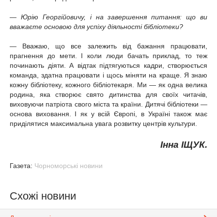
— Юрію Георгійовичу, і на завершення питання: що ви
вважаєте основою для успіху діяльності бібліотеки?
— Вважаю, що все залежить від бажання працювати,
прагнення до мети. І коли люди бачать приклад, то теж
починають діяти. А відтак підтягуються кадри, створюється
команда, здатна працювати і щось міняти на краще. Я знаю
кожну бібліотеку, кожного бібліотекаря. Ми — як одна велика
родина, яка створює свято дитинства для своїх читачів,
виховуючи патріота свого міста та країни. Дитячі бібліотеки —
основа виховання. І як у всій Європі, в Україні також має
приділятися максимальна увага розвитку центрів культури.
Інна ІЩУК.
Газета:
Чорноморські новини
Схожі новини