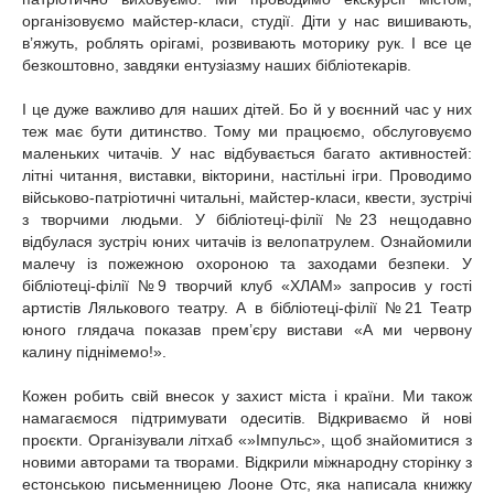
організовуємо майстер-класи, студії. Діти у нас вишивають,
в’яжуть, роблять орігамі, розвивають моторику рук. І все це
безкоштовно, завдяки ентузіазму наших бібліотекарів.
І це дуже важливо для наших дітей. Бо й у воєнний час у них
теж має бути дитинство. Тому ми працюємо, обслуговуємо
маленьких читачів. У нас відбувається багато активностей:
літні читання, виставки, вікторини, настільні ігри. Проводимо
військово-патріотичні читальні, майстер-класи, квести, зустрічі
з творчими людьми. У бібліотеці-філії №23 нещодавно
відбулася зустріч юних читачів із велопатрулем. Ознайомили
малечу із пожежною охороною та заходами безпеки. У
бібліотеці-філії №9 творчий клуб «ХЛАМ» запросив у гості
артистів Лялькового театру. А в бібліотеці-філії №21 Театр
юного глядача показав прем’єру вистави «А ми червону
калину піднімемо!».
Кожен робить свій внесок у захист міста і країни. Ми також
намагаємося підтримувати одеситів. Відкриваємо й нові
проєкти. Організували літхаб «»Імпульс», щоб знайомитися з
новими авторами та творами. Відкрили міжнародну сторінку з
естонською письменницею Лооне Отс, яка написала книжку