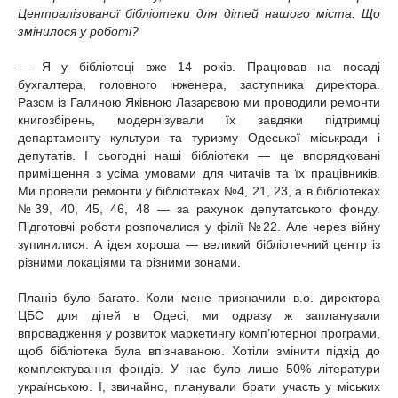
Централізованої бібліотеки для дітей нашого міста. Що
змінилося у роботі?
— Я у бібліотеці вже 14 років. Працював на посаді
бухгалтера, головного інженера, заступника директора.
Разом із Галиною Яківною Лазарєвою ми проводили ремонти
книгозбірень, модернізували їх завдяки підтримці
департаменту культури та туризму Одеської міськради і
депутатів. І сьогодні наші бібліотеки — це впорядковані
приміщення з усіма умовами для читачів та їх працівників.
Ми провели ремонти у бібліотеках №4, 21, 23, а в бібліотеках
№39, 40, 45, 46, 48 — за рахунок депутатського фонду.
Підготовчі роботи розпочалися у філії №22. Але через війну
зупинилися. А ідея хороша — великий бібліотечний центр із
різними локаціями та різними зонами.
Планів було багато. Коли мене призначили в.о. директора
ЦБС для дітей в Одесі, ми одразу ж запланували
впровадження у розвиток маркетингу комп’ютерної програми,
щоб бібліотека була впізнаваною. Хотіли змінити підхід до
комплектування фондів. У нас було лише 50% літератури
українською. І, звичайно, планували брати участь у міських