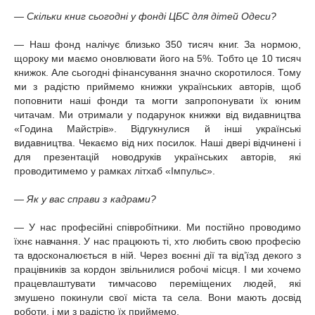
— Скільки книг сьогодні у фонді ЦБС для дітей Одеси?
— Наш фонд налічує близько 350 тисяч книг. За нормою,
щороку ми маємо оновлювати його на 5%. Тобто це 10 тисяч
книжок. Але сьогодні фінансування значно скоротилося. Тому
ми з радістю приймемо книжки українських авторів, щоб
поповнити наші фонди та могти запропонувати їх юним
читачам. Ми отримали у подарунок книжки від видавництва
«Година Майстрів». Відгукнулися й інші українські
видавництва. Чекаємо від них посилок. Наші двері відчинені і
для презентацій новодруків українських авторів, які
проводитимемо у рамках літхаб «Імпульс».
— Як у вас справи з кадрами?
— У нас професійні співробітники. Ми постійно проводимо
їхнє навчання. У нас працюють ті, хто любить свою професію
та вдосконалюється в ній. Через воєнні дії та від’їзд декого з
працівників за кордон звільнилися робочі місця. І ми хочемо
працевлаштувати тимчасово переміщених людей, які
змушено покинули свої міста та села. Вони мають досвід
роботи, і ми з радістю їх приймемо.