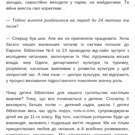
заходах, самостійно виходити у парки, на майданчики. Та
війна внесла свої корективи…
— Тобто життя розділилося на період до 24 лютого та
після?
— Спершу був шок. Але ми не припиняли працювати. Хоча
багато наших маленьких читачів із сім’ями поїхали до
Європи. Бібліотеки №4 та 23 проводили від-лайн зустрічі з
молодими читачами, заохочуючи їх. Нас підтримала міська
влада, мер Одеси, департамент культури та туризму,
розуміючи, наскільки важливим є розвиток культури у цей
непростий час. А тим паче — центри культури, які відіграють
у процесі виховання підростаючого покоління значну роль.
Чому дитячі бібліотеки для нашого суспільства настільки
важливі? Тому, що все починається з дитини. Спочатку її
виховують батьки, потім — дитячий садок, школа. І дитячі
бібліотеки весь час ідуть поруч, пліч-о-пліч, супроводжуючи
дітей аж до 11-го класу. Від того, настільки успішною буде ця
взаємодія, залежить і подальше життя людини. Ми не тільки
прищеплюємо любов до читання, а й всебічно розвиваємо,
патріотично виховуємо. Ми проводимо екскурсії містом,