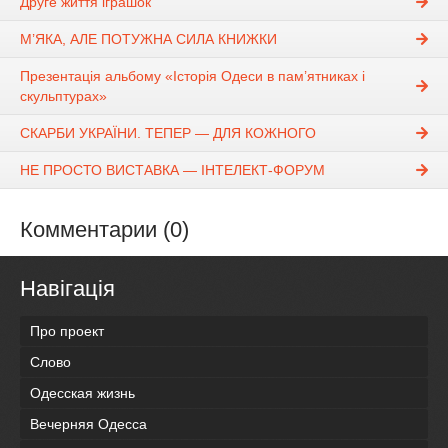
Друге життя іграшок
М’ЯКА, АЛЕ ПОТУЖНА СИЛА КНИЖКИ
Презентація альбому «Історія Одеси в пам’ятниках і
скульптурах»
СКАРБИ УКРАЇНИ. ТЕПЕР — ДЛЯ КОЖНОГО
НЕ ПРОСТО ВИСТАВКА — ІНТЕЛЕКТ-ФОРУМ
Комментарии (0)
Навігація
Про проект
Слово
Одесская жизнь
Вечерняя Одесса