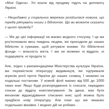
«Моя Одеса». Усі кошти від продажу підуть на допомогу
Україні.
– Нещодавно у соціальних мережах розійшлася новина, що
треба рятувати книги з бібліотек. Що ви можете сказати
з цього приводу?
— Ми до цієї інформації не маємо жодного стосунку. І це ми
роз’яснювали весь тиждень людям, які приходили до наших
бібліотек із сумками, щоб рятувати книжки. Усі бібліотечні
фонди — власність міста. І ми не можемо ні віддати, ні
подарувати, ні продати їх.
Але, згідно з рекомендаціями Міністерства культури України,
ми перемістили літературу видавництв, які підтримали
агресію росії проти України до наших сховищ. І чекаємо на
подальші постанови. У кожній філії маємо від 500 до 1000
таких книг. Якщо буде розпорядження їх списати, передамо
списки до відділу комплектування. За ідеєю, має бути
механізм відшкодування списаних книг, щоб можна було
придбати нову літературу. Але поки що ми чекаємо
подальших вказівок. І жодних дій не робимо.