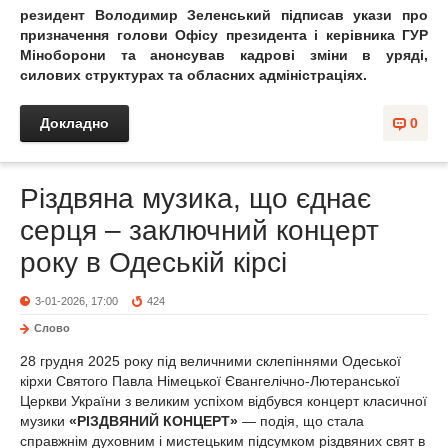
резидент Володимир Зеленський підписав укази про
призначення голови Офісу президента і керівника ГУР
Міноборони та анонсував кадрові зміни в уряді,
силових структурах та обласних адміністраціях.
Докладно
0
Різдвяна музика, що єднає
серця – заключний концерт
року в Одеській кірсі
3-01-2026, 17:00
424
Слово
28 грудня 2025 року під величними склепіннями Одеської
кірхи Святого Павла Німецької Євангелічно-Лютеранської
Церкви України з великим успіхом відбувся концерт класичної
музики
«РІЗДВЯНИЙ КОНЦЕРТ»
— подія, що стала
справжнім духовним і мистецьким підсумком різдвяних свят в