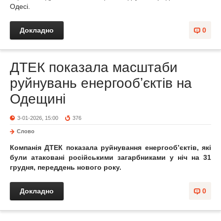
Одесі.
Докладно
0
ДТЕК показала масштаби
руйнувань енергообʼєктів на
Одещині
3-01-2026, 15:00
376
Слово
Компанія ДТЕК показала руйнування енергообʼєктів, які
були атаковані російськими загарбниками у ніч на 31
грудня, переддень нового року.
Докладно
0