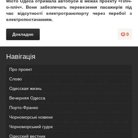
Місто Одеса отримала автобуси в межах проєкту «Пліч-
о-пліч». Вони забезпечать перевезення пасажирів під
час відсутності електротранспорту через перебої з
електропостачанням.
Докладно
0
Навігація
Про проект
Слово
Одесская жизнь
Вечерняя Одесса
Порто-Франко
Чорноморські новини
Чорноморський гудок
Одесский вестник