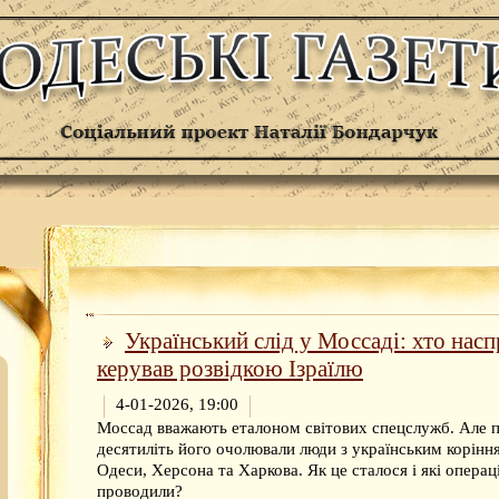
Український слід у Моссаді: хто насп
керував розвідкою Ізраїлю
4-01-2026, 19:00
Моссад вважають еталоном світових спецслужб. Але 
десятиліть його очолювали люди з українським корінн
Одеси, Херсона та Харкова. Як це сталося і які операц
проводили?