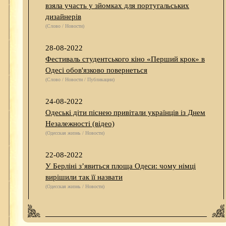
взяла участь у зйомках для португальських
дизайнерів
(Слово / Новости)
28-08-2022
Фестиваль студентського кіно «Перший крок» в
Одесі обов'язково повернеться
(Слово / Новости / Публикации)
24-08-2022
Одеські діти піснею привітали українців із Днем
Незалежності (відео)
(Одесская жизнь / Новости)
22-08-2022
У Берліні з’явиться площа Одеси: чому німці
вирішили так її назвати
(Одесская жизнь / Новости)