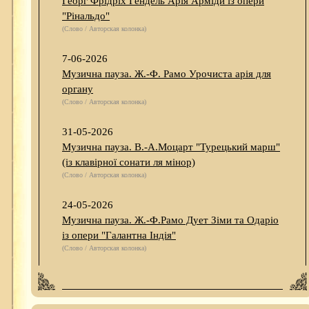
Георг Фрідріх Гендель Арія Арміди із опери
"Рінальдо"
(Слово / Авторская колонка)
7-06-2026
Музична пауза. Ж.-Ф. Рамо Урочиста арія для
органу
(Слово / Авторская колонка)
31-05-2026
Музична пауза. В.-А.Моцарт "Турецький марш"
(із клавірної сонати ля мінор)
(Слово / Авторская колонка)
24-05-2026
Музична пауза. Ж.-Ф.Рамо Дует Зіми та Одаріо
із опери "Галантна Індія"
(Слово / Авторская колонка)