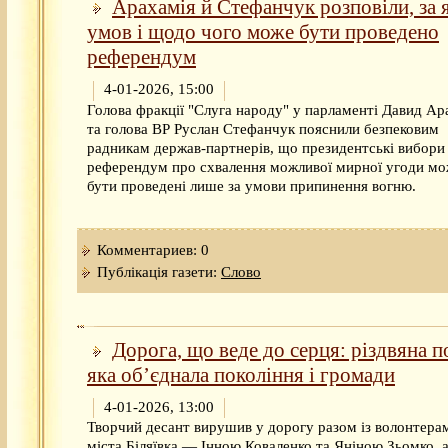
Арахамія й Стефанчук розповіли, за 
умов і щодо чого може бути проведено
референдум
4-01-2026, 15:00
Голова фракції "Слуга народу" у парламенті Давид Ар
та голова ВР Руслан Стефанчук пояснили безпековим
радникам держав-партнерів, що президентські вибори
референдум про схвалення можливої мирної угоди м
бути проведені лише за умови припинення вогню.
Комментариев: 0
Публікація газети:
Слово
Дорога, що веде до серця: різдвяна п
яка об’єднала покоління і громади
4-01-2026, 13:00
Творчий десант вирушив у дорогу разом із волонтера
міста Біляївка — Інною Коваленко та Яніною Зьомко, 