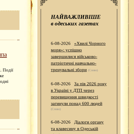
НАЙВАЖЛИВІШЕ
в одеських газетах
6-08-2026
«Хвилі Чорного
моря»: успішно
мпа
завершилися військово-
патріотичні навчально-
тренувальні збори
. Події
(Слово)
ке
годні
6-08-2026
За пів 2026 року
в Україні у ДТП через
перевищення швидкості
загинули понад 600 людей
(Слово)
6-08-2026
Діалоги органу
та клавесину в Одеській