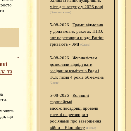
одним із найпопулярніших
просто
міст для вступу у 2026 році
ого
(Одесская жизнь)
5-08-2026
Трамп відмовив
у додаткових ракетах ППО,
але переговори щодо Patriot
тривають - ЗМІ
(Слово)
5-08-2026
Журналістам
які
дозволили відвідувати
ла та
засідання комітетів Ради і
ТСК після 4 років обмежень
(Слово)
за
5-08-2026
Колишні
ати.
європейські
високопосадовці провели
 можуть
таємні переговори з
ади, що
росіянами про завершення
війни – Bloomberg
(Слово)