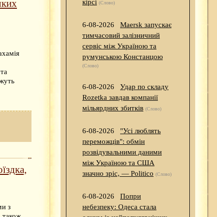
яких
кірсі
(Слово)
6-08-2026
Maersk запускає
тимчасовий залізничний
сервіс між Україною та
ахамія
румунською Констанцою
(Слово)
 та
ожуть
6-08-2026
Удар по складу
Rozetka завдав компанії
мільярдних збитків
(Слово)
6-08-2026
"Усі люблять
переможців": обмін
розвідувальними даними
між Україною та США
оїздка,
значно зріс, — Politico
(Слово)
6-08-2026
Попри
небезпеку: Одеса стала
ми з
а також