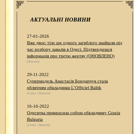
АКТУАЛЬНІ НОВИНИ
27-01-2026
Вже двоє: тіло ще одного загиблого знайшли під
час розбору завалів в Одесі. Підтвердилася
інформація про третю жертву (ОНОВЛЕНО)
(Новости)
29-11-2022
Супермодель Анастасія Бондарчук стала
обличчям обкладинки L’Officiel Baltik
(Слово / Новости)
16-10-2022
Одеситка прикрасила собою обкладинку Grazia
Bulgaria
(Слово / Новости)