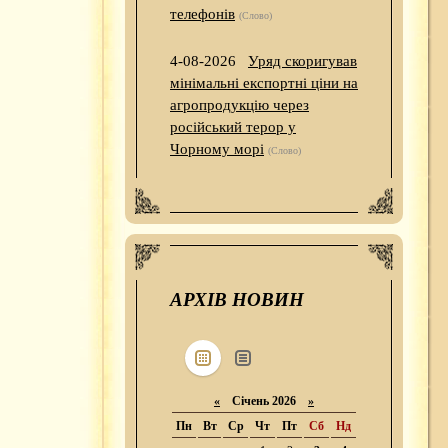
телефонів
(Слово)
4-08-2026
Уряд скоригував
мінімальні експортні ціни на
агропродукцію через
російський терор у
Чорному морі
(Слово)
АРХІВ НОВИН
«
Січень 2026
»
Пн
Вт
Ср
Чт
Пт
Сб
Нд