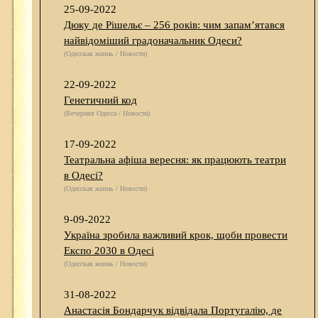
25-09-2022
Дюку де Рішельє – 256 років: чим запам’ятався
найвідоміший градоначальник Одеси?
(Одесская жизнь / Новости)
22-09-2022
Генетичний код
(Вечерняя Одесса / Новости)
17-09-2022
Театральна афіша вересня: як працюють театри
в Одесі?
(Одесская жизнь / Новости)
9-09-2022
Україна зробила важливий крок, щоби провести
Експо 2030 в Одесі
(Одесская жизнь / Новости)
31-08-2022
Анастасія Бондарчук відвідала Португалію, де