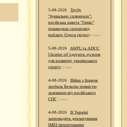
5-08-2026
Трубу
"буквально сплющило":
російська ракета "Онікс"
пошкодила газопровід
поблизу Одеси (відео)
(Слово)
5-08-2026
AWFL та ADCC
Ukraine об’єднують зусилля
для розвитку українського
спорту
(Слово)
4-08-2026
Війна з Іраном
зробила Бельгію повністю
залежною від російського
СПГ
(Слово)
4-08-2026
В Україні
запровадять декларування
IMEI імпортованих