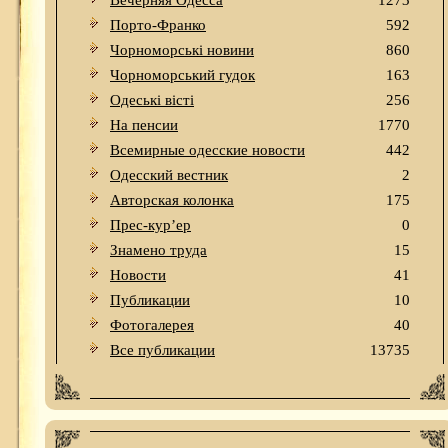
Вечерняя Одесса
1273
Порто-Франко
592
Чорноморські новини
860
Чорноморський гудок
163
Одеськi вiстi
256
На пенсии
1770
Всемирные одесские новости
442
Одесский вестник
2
Авторская колонка
175
Прес-кур’ер
0
Знамено труда
15
Новости
41
Публикации
10
Фотогалерея
40
Все публикации
13735