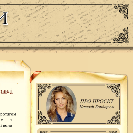
равді
протягом
ям — з
ії вони