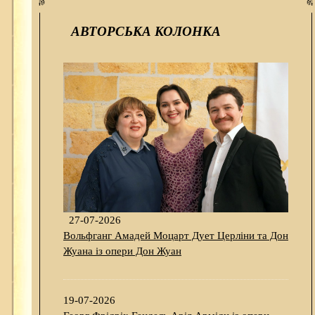
АВТОРСЬКА КОЛОНКА
27-07-2026
Вольфганг Амадей Моцарт Дует Церліни та Дон
Жуана із опери Дон Жуан
19-07-2026