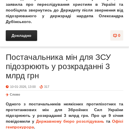
заявила про переслідування християн в Україні та
пообіцяла звернутись до Держдепу після звернення від
підозрюваного у держзраді нардепа Олександра
Дубінського.
Докладно
0
Постачальника мін для ЗСУ
підозрюють у розкраданні 3
млрд грн
10-01-2026, 13:00
317
Слово
Одного з постачальників неякісних протипіхотних та
протитанкових мін для Збройних Сил України
підозрюють у розкраданні 3 млрд грн. Про це 9 січня
повідомили у
Державному бюро розслідувань
та
Офісі
генпрокурора
.