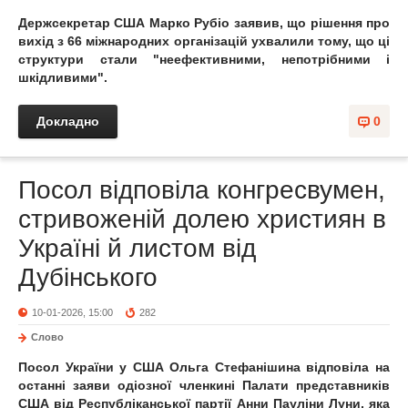
Держсекретар США Марко Рубіо заявив, що рішення про
вихід з 66 міжнародних організацій ухвалили тому, що ці
структури стали "неефективними, непотрібними і
шкідливими".
Докладно
0
Посол відповіла конгресвумен,
стривоженій долею християн в
Україні й листом від
Дубінського
10-01-2026, 15:00
282
Слово
Посол України у США Ольга Стефанішина відповіла на
останні заяви одіозної членкині Палати представників
США від Республіканської партії Анни Пауліни Луни, яка