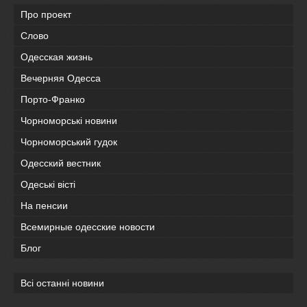
Про проект
Слово
Одесская жизнь
Вечерняя Одесса
Порто-Франко
Чорноморські новини
Чорноморський гудок
Одесский вестник
Одеськi вiстi
На пенсии
Всемирные одесские новости
Блог
Всі останні новини