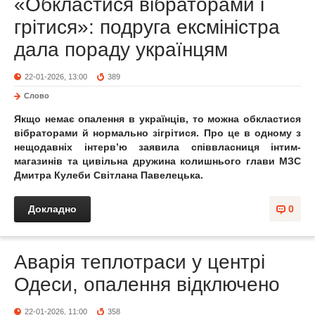
«Обкластися вібраторами і
грітися»: подруга ексміністра
дала пораду українцям
22-01-2026, 13:00
389
Слово
Якщо немає опалення в українців, то можна обкластися
вібраторами й нормально зігрітися. Про це в одному з
нещодавніх інтерв’ю заявила співвласниця інтим-
магазинів та цивільна дружина колишнього глави МЗС
Дмитра Кулеби Світлана Павелецька.
Докладно
0
Аварія теплотраси у центрі
Одеси, опалення відключено
22-01-2026, 11:00
358