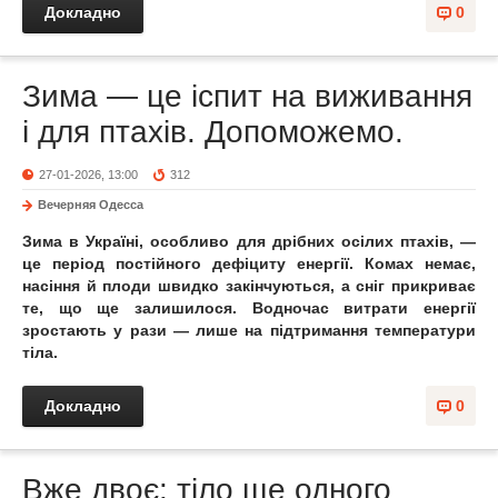
Докладно
0
Зима — це іспит на виживання
і для птахів. Допоможемо.
27-01-2026, 13:00
312
Вечерняя Одесса
Зима в Україні, особливо для дрібних осілих птахів, —
це період постійного дефіциту енергії. Комах немає,
насіння й плоди швидко закінчуються, а сніг прикриває
те, що ще залишилося. Водночас витрати енергії
зростають у рази — лише на підтримання температури
тіла.
Докладно
0
Вже двоє: тіло ще одного