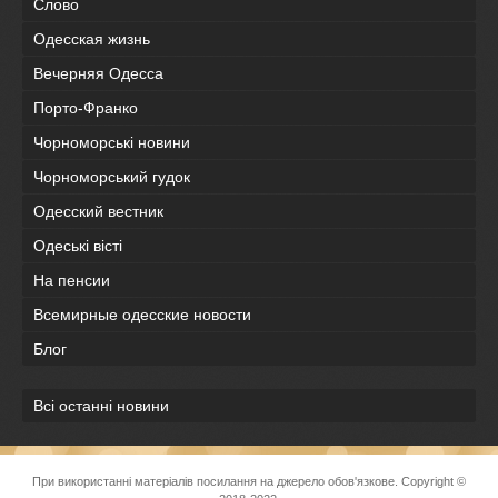
Слово
Одесская жизнь
Вечерняя Одесса
Порто-Франко
Чорноморські новини
Чорноморський гудок
Одесский вестник
Одеськi вiстi
На пенсии
Всемирные одесские новости
Блог
Всі останні новини
При використанні матеріалів посилання на джерело обов'язкове. Copyright ©