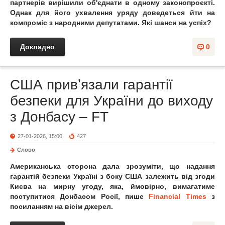
партнерів вирішили об'єднати в одному законопроєкті.
Однак для його ухвалення уряду доведеться йти на
компроміс з народними депутатами. Які шанси на успіх?
Докладно
0
США привʼязали гарантії
безпеки для України до виходу
з Донбасу – FT
27-01-2026, 15:00
427
Слово
Американська сторона дала зрозуміти, що надання
гарантій безпеки Україні з боку США залежить від згоди
Києва на мирну угоду, яка, ймовірно, вимагатиме
поступитися Донбасом Росії, пише
Financial Times
з
посиланням на вісім джерел.