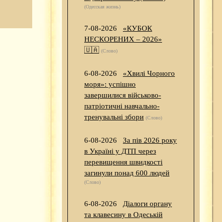
(Одесская жизнь)
7-08-2026
«КУБОК
НЕСКОРЕНИХ – 2026»
🇺🇦
(Слово)
6-08-2026
«Хвилі Чорного
моря»: успішно
завершилися військово-
патріотичні навчально-
тренувальні збори
(Слово)
6-08-2026
За пів 2026 року
в Україні у ДТП через
перевищення швидкості
загинули понад 600 людей
(Слово)
6-08-2026
Діалоги органу
та клавесину в Одеській