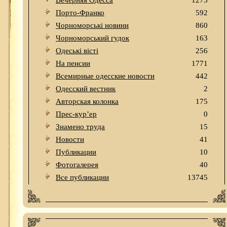
Вечерняя Одесса
1273
Порто-Франко
592
Чорноморські новини
860
Чорноморський гудок
163
Одеськi вiстi
256
На пенсии
1771
Всемирные одесские новости
442
Одесский вестник
2
Авторская колонка
175
Прес-кур’ер
0
Знамено труда
15
Новости
41
Публикации
10
Фотогалерея
40
Все публикации
13745