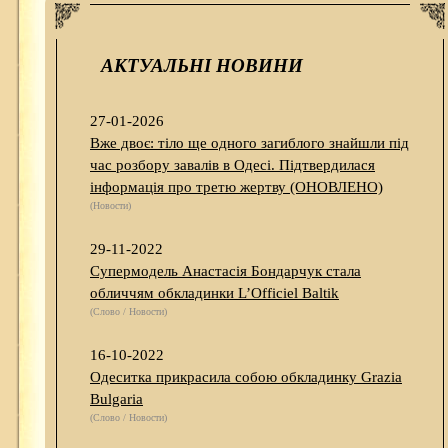
АКТУАЛЬНІ НОВИНИ
27-01-2026
Вже двоє: тіло ще одного загиблого знайшли під
час розбору завалів в Одесі. Підтвердилася
інформація про третю жертву (ОНОВЛЕНО)
(Новости)
29-11-2022
Супермодель Анастасія Бондарчук стала
обличчям обкладинки L’Officiel Baltik
(Слово / Новости)
16-10-2022
Одеситка прикрасила собою обкладинку Grazia
Bulgaria
(Слово / Новости)