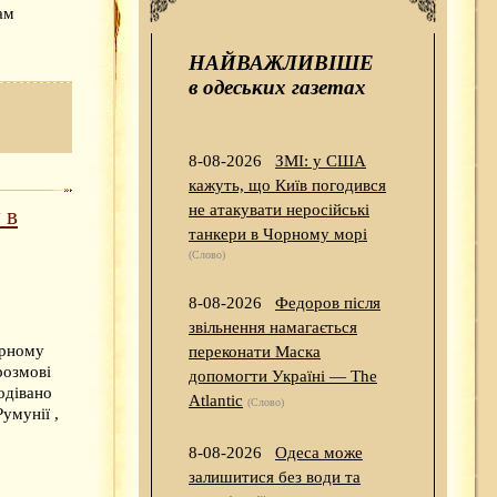
ам
НАЙВАЖЛИВІШЕ
в одеських газетах
8-08-2026
ЗМІ: у США
кажуть, що Київ погодився
не атакувати неросійські
 в
танкери в Чорному морі
(Слово)
8-08-2026
Федоров після
звільнення намагається
ярному
переконати Маска
розмові
допомогти Україні — The
одівано
Atlantic
(Слово)
умунії ,
8-08-2026
Одеса може
залишитися без води та