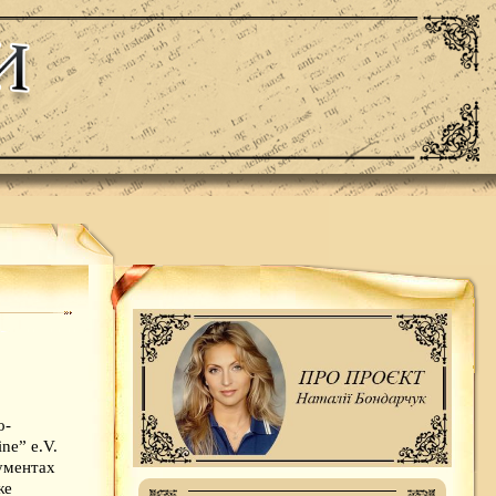
о-
ne” e.V.
кументах
же