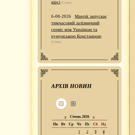
кірсі
(Слово)
6-08-2026
Maersk запускає
тимчасовий залізничний
сервіс між Україною та
румунською Констанцою
(Слово)
АРХІВ НОВИН
«
Січень 2026
»
Пн
Вт
Ср
Чт
Пт
Сб
Нд
1
2
3
4