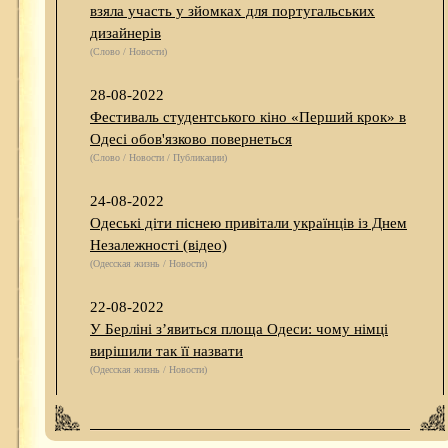
взяла участь у зйомках для португальських
дизайнерів
(Слово / Новости)
28-08-2022
Фестиваль студентського кіно «Перший крок» в
Одесі обов'язково повернеться
(Слово / Новости / Публикации)
24-08-2022
Одеські діти піснею привітали українців із Днем
Незалежності (відео)
(Одесская жизнь / Новости)
22-08-2022
У Берліні з’явиться площа Одеси: чому німці
вирішили так її назвати
(Одесская жизнь / Новости)