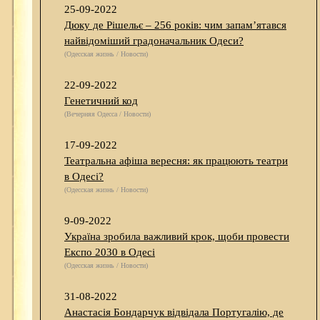
25-09-2022
Дюку де Рішельє – 256 років: чим запам’ятався
найвідоміший градоначальник Одеси?
(Одесская жизнь / Новости)
22-09-2022
Генетичний код
(Вечерняя Одесса / Новости)
17-09-2022
Театральна афіша вересня: як працюють театри
в Одесі?
(Одесская жизнь / Новости)
9-09-2022
Україна зробила важливий крок, щоби провести
Експо 2030 в Одесі
(Одесская жизнь / Новости)
31-08-2022
Анастасія Бондарчук відвідала Португалію, де