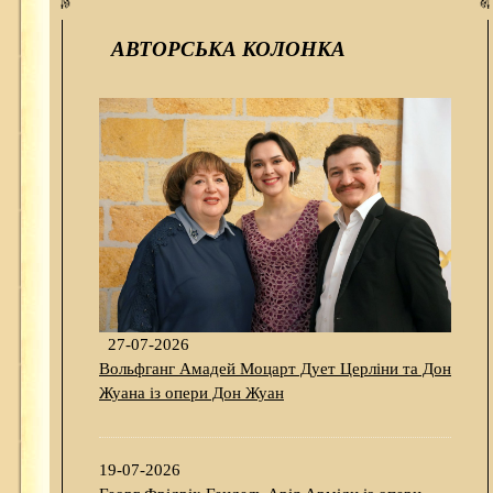
АВТОРСЬКА КОЛОНКА
27-07-2026
Вольфганг Амадей Моцарт Дует Церліни та Дон
Жуана із опери Дон Жуан
19-07-2026