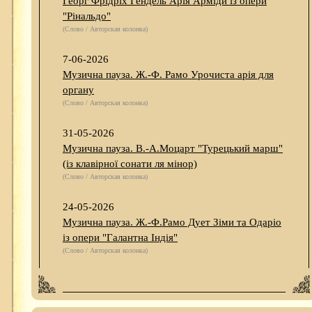
Георг Фрідріх Гендель Арія Арміди із опери
"Рінальдо"
(Слово / Авторская колонка)
7-06-2026
Музична пауза. Ж.-Ф. Рамо Урочиста арія для
органу
(Слово / Авторская колонка)
31-05-2026
Музична пауза. В.-А.Моцарт "Турецький марш"
(із клавірної сонати ля мінор)
(Слово / Авторская колонка)
24-05-2026
Музична пауза. Ж.-Ф.Рамо Дует Зіми та Одаріо
із опери "Галантна Індія"
(Слово / Авторская колонка)