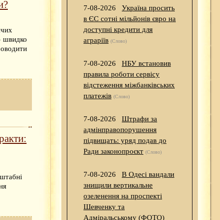
и?
7-08-2026
Україна просить
в ЄС сотні мільйонів євро на
доступні кредити для
ячих
» швидко
аграріїв
(Слово)
роводити
7-08-2026
НБУ встановив
правила роботи сервісу
відстеження міжбанківських
платежів
(Слово)
7-08-2026
Штрафи за
адмінправопорушення
ракти:
підвищать: уряд подав до
Ради законопроєкт
(Слово)
7-08-2026
В Одесі вандали
сштабні
знищили вертикальне
ня
озеленення на проспекті
Шевченку та
Адміральському (ФОТО)