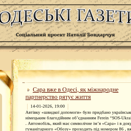
Сара вже в Одесі, як міжнародне
партнерство рятує життя
14-01-2026, 19:00
Автівку «швидкої допомоги» було придбано українськ
німецьким благодійним об’єднанням Ferein “SOS-Ukrai
. Автомобіль, який має символічне ім’я «Сара» і в до
гуманітарного «Обозу» проходить під номером 86 , в