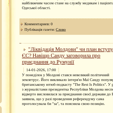
найближчим часом стане на службу медикам і пацієнт
Одеської області.
Комментариев: 0
Публікація газети:
Слово
"Ліквідація Молдови" чи план вступу
ЄС? Навіщо Санду заговорила про
приєднання до Румунії
14-01-2026, 17:00
У понеділок у Молдові стався невеликий політичний
землетрус. Його викликало інтерв'ю Маї Санду попул
британському ютюб-подкасту "The Rest Is Politics". У 
з журналістами президентка Республіки Молдова несп
відверто висловилася за приєднання своєї держави до Р
заявила, що у разі проведення референдуму сама
проголосувала би "за", та пояснила свою позицію.