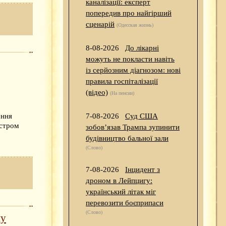
каналізації: експерт
попередив про найгірший
сценарій
(Одесская жизнь)
8-08-2026
До лікарні
можуть не покласти навіть
із серйозним діагнозом: нові
правила госпіталізації
(відео)
(На пенсии)
ення
7-08-2026
Суд США
істром
зобов’язав Трампа зупинити
будівництво бальної зали
(Слово)
7-08-2026
Інцидент з
дроном в Лейпцигу:
український літак міг
перевозити боєприпаси
(Слово)
му