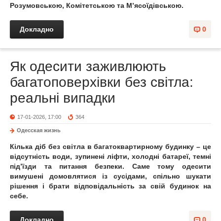
Розумовською, Комітетською та М’ясоїдівською.
Докладно
0
Як одесити заживлюють
багатоповерхівки без світла:
реальні випадки
17-01-2026, 17:00
364
Одесская жизнь
Кілька діб без світла в багатоквартирному будинку – це
відсутність води, зупинені ліфти, холодні батареї, темні
під’їзди та питання безпеки. Саме тому одесити
вимушені домовлятися із сусідами, спільно шукати
рішення і брати відповідальність за свій будинок на
себе.
Докладно
0