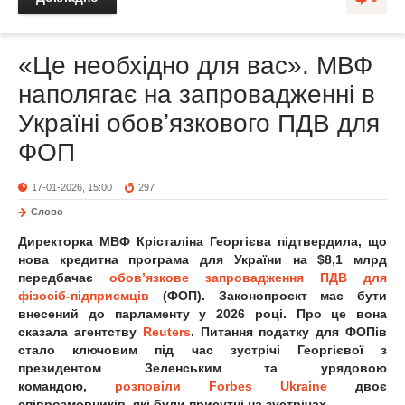
«Це необхідно для вас». МВФ
наполягає на запровадженні в
Україні обовʼязкового ПДВ для
ФОП
17-01-2026, 15:00
297
Слово
Директорка МВФ Крісталіна Георгієва підтвердила, що
нова кредитна програма для України на $8,1 млрд
передбачає
обов’язкове запровадження ПДВ для
фізосіб-підприємців
(ФОП). Законопроєкт має бути
внесений до парламенту у 2026 році. Про це вона
сказала агентству
Reuters
. Питання податку для ФОПів
стало ключовим під час зустрічі Георгієвої з
президентом Зеленським та урядовою
командою,
розповіли Forbes Ukraine
двоє
співрозмовників, які були присутні на зустрічах.