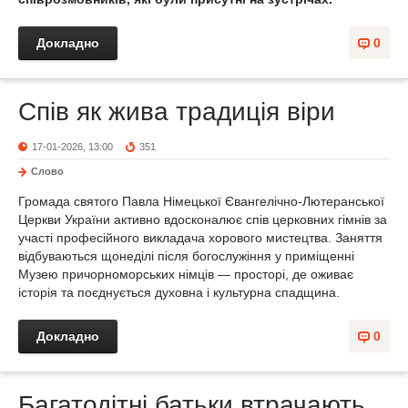
Докладно
0
Спів як жива традиція віри
17-01-2026, 13:00
351
Слово
Громада святого Павла Німецької Євангелічно-Лютеранської
Церкви України активно вдосконалює спів церковних гімнів за
участі професійного викладача хорового мистецтва. Заняття
відбуваються щонеділі після богослужіння у приміщенні
Музею причорноморських німців — просторі, де оживає
історія та поєднується духовна і культурна спадщина.
Докладно
0
Багатодітні батьки втрачають