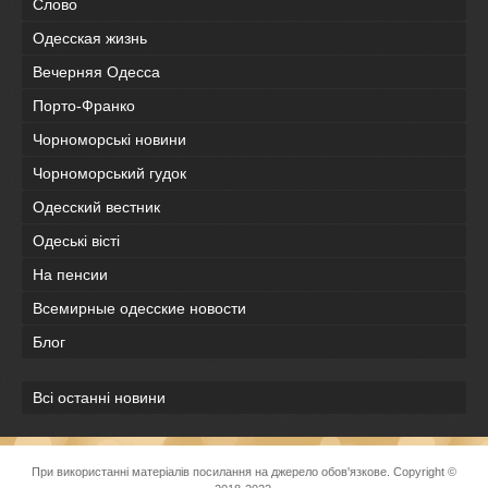
Слово
Одесская жизнь
Вечерняя Одесса
Порто-Франко
Чорноморські новини
Чорноморський гудок
Одесский вестник
Одеськi вiстi
На пенсии
Всемирные одесские новости
Блог
Всі останні новини
При використанні матеріалів посилання на джерело обов'язкове. Copyright ©