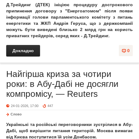
Д.Трейдинг (ДТЕК) ініціює процедуру дострокового
припинення договору з "Енергоатомом" після появи
інформації голови парламентського комітету з питань
енергетики та ЖКП Андрія Геруса, що з держкомпанії
можуть бути виведені близько 2 млрд грн на користь
приватних трейдерів, серед яких - Д.Трейдинг.
Докладно
0
Найгірша криза за чотири
роки: в Абу-Дабі не досягли
компромісу, — Reuters
24-01-2026, 17:00
447
Слово
Українські та російські переговорники зустрілися в Абу-
Дабі, щоб вирішити питання територій. Москва вимагає
від Києва поступитися їй усім Донбасом.